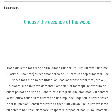
Essence:
Choose the essence of the wood
Masa din lemn masiv de paltin, dimensiune 900x600x500 mm (Lungime
X Latime X Inaltime) cu recomandarea de utilizare in scop alimentar – de
servit masa. Masa are finisaj aplicat (lac transparent mat), are 4
picioare si se livreaza demontat, ambalat iar montajul se executa de
client pe baza de schita. Constructia integrala din lemn masiv ii confera
o structura solida si rezistenta pe un timp indelungat cu utilizare strict
doar la interior. Pentru realizarea aspectului VINTAGE se utilizeaza lemn
cu defecte naturale, aleatoare, respectiv: crapaturi, noduri sau material