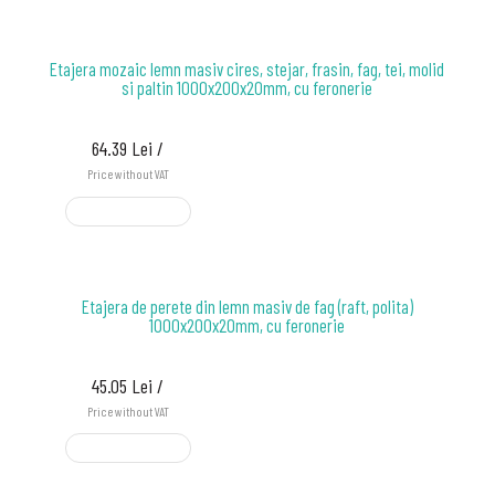
Etajera mozaic lemn masiv cires, stejar, frasin, fag, tei, molid
si paltin 1000x200x20mm, cu feronerie
64.39 Lei /
Price without VAT
ADD TO CART
Etajera de perete din lemn masiv de fag (raft, polita)
1000x200x20mm, cu feronerie
45.05 Lei /
Price without VAT
ADD TO CART