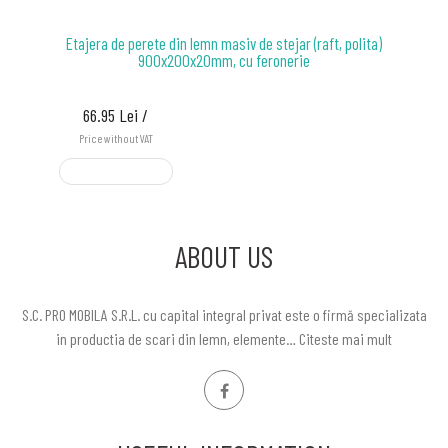
Etajera de perete din lemn masiv de stejar (raft, polita)
900x200x20mm, cu feronerie
66.95 Lei /
Price without VAT
ADD TO CART
ABOUT US
S.C. PRO MOBILA S.R.L. cu capital integral privat este o firmă specializata
in productia de scari din lemn, elemente…
Citeste mai mult