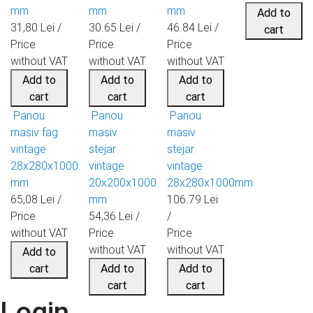
mm
mm
mm
Add to
31,80 Lei /
30.65 Lei /
46.84 Lei /
cart
Price
Price
Price
without VAT
without VAT
without VAT
Add to
Add to
Add to
cart
cart
cart
Panou
Panou
Panou
masiv fag
masiv
masiv
vintage
stejar
stejar
28x280x1000
vintage
vintage
mm
20x200x1000
28x280x1000mm
65,08 Lei /
mm
106.79 Lei
Price
54,36 Lei /
/
without VAT
Price
Price
without VAT
without VAT
Add to
cart
Add to
Add to
cart
cart
Login